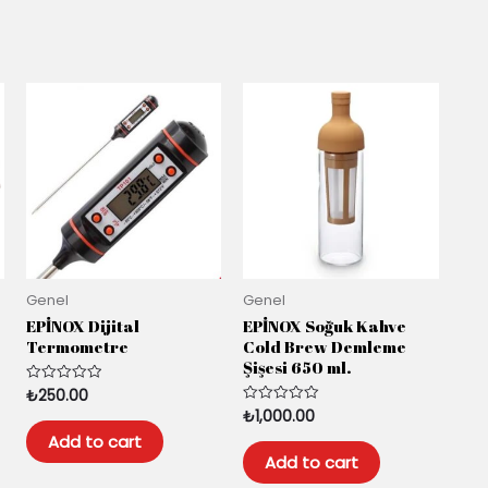
Genel
Genel
EPİNOX Dijital
EPİNOX Soğuk Kahve
Termometre
Cold Brew Demleme
Şişesi 650 ml.
₺
250.00
Rated
0
₺
1,000.00
Rated
out
0
of
Add to cart
out
5
of
Add to cart
5