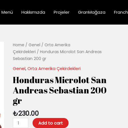
Menü
Hakkımızda
Projeler
GranMağaza
Franch
Honduras
Home
/
Genel
/
Orta Amerika
Microlot
Çekirdekleri
/ Honduras Microlot San Andreas
San
Sebastian 200 gr
Andreas
Genel
,
Orta Amerika Çekirdekleri
Sebastian
Honduras Microlot San
200
gr
Andreas Sebastian 200
quantity
gr
₺
230.00
Add to cart