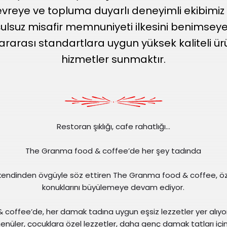
vreye ve topluma duyarlı deneyimli ekibimiz 
ulsuz misafir memnuniyeti ilkesini benimsey
lararası standartlara uygun yüksek kaliteli ür
hizmetler sunmaktır.
Restoran şıklığı, cafe rahatlığı…
The Granma food & coffee’de her şey tadında
la kendinden övgüyle söz ettiren The Granma food & coffee, öze
konuklarını büyülemeye devam ediyor.
coffee’de, her damak tadına uygun eşsiz lezzetler yer alıy
 menüler, çocuklara özel lezzetler, daha genç damak tatları içi