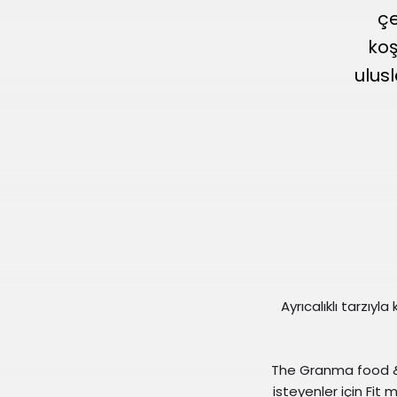
çe
koş
ulus
Ayrıcalıklı tarzıy
The Granma food & 
isteyenler için Fit