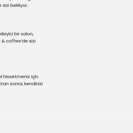
izi bekliyor.
leyici bir salon,
& coffee’de sizi
l hissetmeniz için
ktan sonra, kendinizi