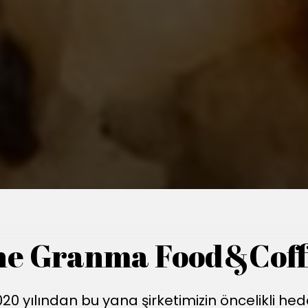
he Granma Food&Coff
20 yılından bu yana şirketimizin öncelikli hed