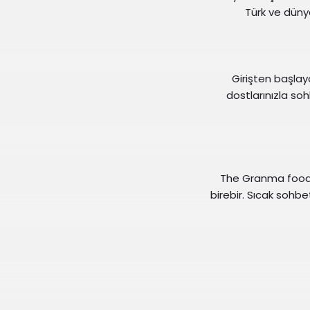
Türk ve düny
Girişten başlaya
dostlarınızla s
The Granma food &
birebir. Sıcak sohbe