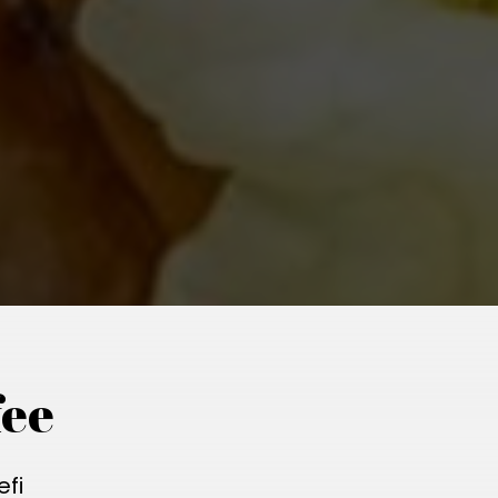
ee
efi