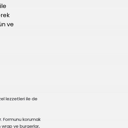
ile
erek
ün ve
l lezzetleri ile de
or. Formunu korumak
n wrap ve burgerlar,