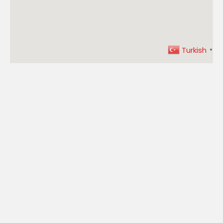
Turkish
▼
İstinye Park AVM