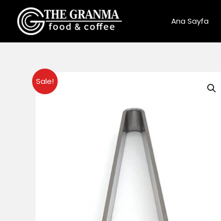
İçeriğe
atla
Ana Sayfa
Sale!