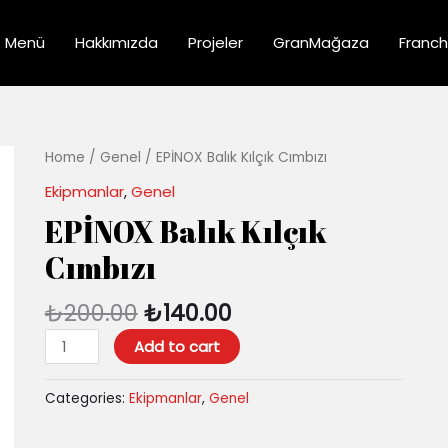
Menü
Hakkımızda
Projeler
GranMağaza
Franch
Original
Current
EPİNOX
Home
/
Genel
/ EPİNOX Balık Kılçık Cımbızı
price
price
Balık
Ekipmanlar
,
Genel
was:
is:
Kılçık
EPİNOX Balık Kılçık
₺200.00.
₺140.00.
Cımbızı
quantity
Cımbızı
₺
200.00
₺
140.00
Add to cart
Categories:
Ekipmanlar
,
Genel